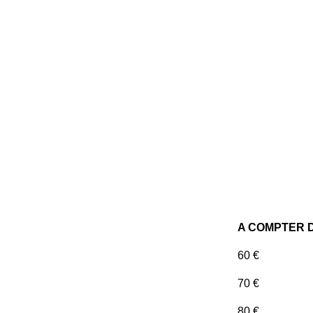
A COMPTER D
60 €
70 €
80 €